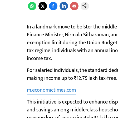
In a landmark move to bolster the middle 
Finance Minister, Nirmala Sitharaman, ann
exemption limit during the Union Budget 
tax regime, individuals with an annual in
income tax.
For salaried individuals, the standard ded
making income up to ₹12.75 lakh tax-free.
m.economictimes.com
This initiative is expected to enhance d
and savings among middle-class househo
revenue loss of approximately ₹1 lakh cror