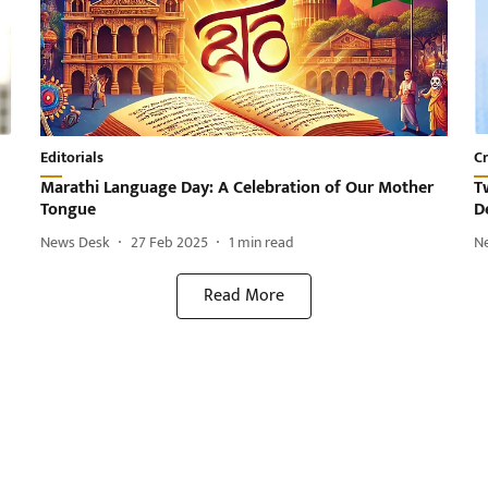
Editorials
C
Marathi Language Day: A Celebration of Our Mother
T
Tongue
D
News Desk
27 Feb 2025
1
min read
N
Read More