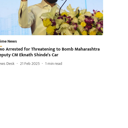
rime News
wo Arrested for Threatening to Bomb Maharashtra
eputy CM Eknath Shinde’s Car
ews Desk
21 Feb 2025
1
min read