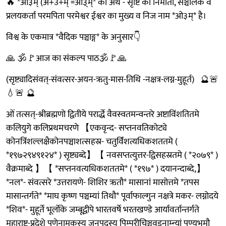
🔥 *ओ३म् (अ+उ+म् =ओ३्म्* का अर्थ - सृष्टि का निर्माता, सञ्चालक व
प्रलयकर्ता परमपिता परमेश्वर ईश्वर का मुख्य व निज नाम *ओ३म्* है।
विश्व के एकमात्र *वैदिक पञ्चाङ्ग* के अनुसार👇
🙏 🕉🚩आज का संकल्प पाठ🕉🚩🙏
(सृष्ट्यादिसंवत्-संवत्सर-अयन-ऋतु-मास-तिथि -नक्षत्र-लग्न-मुहूर्त) 🔮🚨
💧🚨 🔮
ओं तत्सत्-श्रीब्रह्मणो द्वितीये परार्द्धे वैवस्वतमन्वन्तरे अष्टाविंशतितमे
कलियुगे कलिप्रथमचरणे 【एकवृन्द- सप्तनवतिकोट्ये
कोनत्रिंशल्लक्षैकोनपञ्चाशत्सहस्र- चतुर्विंशत्यधिकशततमे (
*१९७२९४९१२४* ) सृष्ट्यब्दे】【 नवसप्तत्युत्तर-द्विसहस्रतमे ( *२०७९* )
वैक्रमाब्दे 】【 *सप्तनवत्यधिकशततमे* ( *१९७* ) दयानन्दाब्दे,】
*नल*- संवत्सरे *उत्तरायणे- शिशिर ऋतौ* मासानां मासोत्तमे *तपस
मासान्तर्गते* *माघ कृष्ण पञ्चम्यां तिथौ* पूर्वाफाल्गुन नक्षत्रे मकर- लग्नोदये
*शिव*- मुहूर्ते भूर्लोके जम्बूद्वीपे भारतवर्षे भरतखण्डे आर्यावर्तान्तर्गते
महाराष्ट्र-प्रदेशे पुणेनामकस्य जनपदस्य पिम्परीचिञ्चवड़नाम्न्यां पुण्यभूमौ