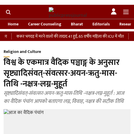
Home
Career Counseling
Bharat
Editorials
Researc
करूर भगदड़ में मरने वालों की तादाद 41 हुई, 65 वर्षीय महिला की ICU में मौत
‘भारत
Religion and Culture
विश्व के एकमात्र वैदिक पञ्चाङ्ग के अनुसार
सृष्ट्यादिसंवत्-संवत्सर-अयन-ऋतु-मास-
तिथि -नक्षत्र-लग्न-मुहूर्त
सृष्ट्यादिसंवत्-संवत्सर-अयन-ऋतु-मास-तिथि -नक्षत्र-लग्न-मुहूर्त : आज
का वैदिक पंचांग आपको बताएगा लग्न, विवाह, नक्षत्र की सटीक तिथि