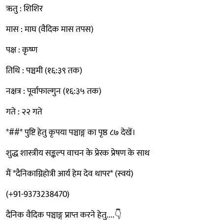
ऋतु : शिशिर
मास : माघ (वैदिक मास तपस)
पक्ष : कृष्ण
तिथि : पञ्चमी (१६:३९ तक)
नक्षत्र : पूर्वाफाल्गुन (१६:३५ तक)
गते : २२ गते
*##* पुष्टि हेतु कृपया पञ्चाङ्ग का पृष्ठ ८७ देखें।
शुद्ध शास्त्रीय सङ्कल्प वाचन के प्रेरक प्रेषण के साथ
मैं *दैनिकाग्निहोत्री आर्य हेम देव थापर* (स्वयं)
(+91-9373238470)
दैनिक वैदिक पञ्चाङ्ग प्राप्त करने हेतु....👇