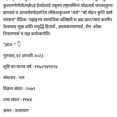
कुशलगोगोत्रोत्पन्नोऽहं हेमदेवार्यः राष्ट्रस्य राष्ट्रवासिनां चोन्नत्यर्थं भगवद्कृपा
प्राप्त्यर्थं च आचार्यवर्यदार्शनेय लोकेशकृतस्य *##* *श्री मोहन कृति आर्ष
पत्रकम्* वैदिक- पञ्चाङ्गस्य सामाजिक-प्रतिष्ठायै च अद्य प्रातः/सायं कालीन
वेलायाम् सुख शांति समृद्धि हितार्थं , आत्मकल्याणार्थं , रोग -शोक
निवारणार्थं च यज्ञ कर्मम्करोमि।
*आज -* 👇
गुरुवार, १२ जनवरी २०२३
सृष्टि का मानव वर्ष : १९७२९४९१२४
संवत्सर : नल
विक्रम संवत : २०७९
शक संवत : १९४४
अयन : उत्तरायण