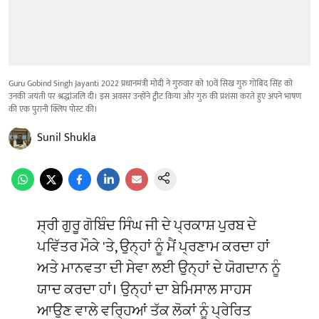
Guru Gobind Singh Jayanti 2022 प्रधानमंत्री मोदी ने गुरुवार को 10वें सिख गुरु गोबिंद सिंह को
उनकी जयंती पर श्रद्धांजलि दी। इस अवसर उन्होंने ट्वीट किया और गुरु की प्रशंसा करते हुए अपने भाषण
की एक पुरानी क्लिप पोस्ट की।
Sunil Shukla
ਸ੍ਰੀ ਗੁਰੂ ਗੋਬਿੰਦ ਸਿੰਘ ਜੀ ਦੇ ਪ੍ਰਕਾਸ਼ ਪੁਰਬ ਦੇ
ਪਵਿੱਤਰ ਮੌਕੇ 'ਤੇ, ਉਨ੍ਹਾਂ ਨੂੰ ਮੈਂ ਪ੍ਰਣਾਮ ਕਰਦਾ ਹਾਂ
ਅਤੇ ਮਾਨਵਤਾ ਦੀ ਸੇਵਾ ਲਈ ਉਨ੍ਹਾਂ ਦੇ ਯੋਗਦਾਨ ਨੂੰ
ਯਾਦ ਕਰਦਾ ਹਾਂ। ਉਨ੍ਹਾਂ ਦਾ ਬੇਮਿਸਾਲ ਸਾਹਸ
ਆਉਣ ਵਾਲੇ ਵਰ੍ਹਿਆਂ ਤੱਕ ਲੋਕਾਂ ਨੂੰ ਪ੍ਰੇਰਿਤ