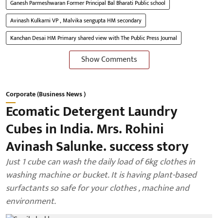
Ganesh Parmeshwaran Former Principal Bal Bharati Public school
Avinash Kulkarni VP , Malvika sengupta HM secondary
Kanchan Desai HM Primary shared view with The Public Press Journal
Show Comments
Corporate (Business News )
Ecomatic Detergent Laundry
Cubes in India. Mrs. Rohini
Avinash Salunke. success story
Just 1 cube can wash the daily load of 6kg clothes in
washing machine or bucket. It is having plant-based
surfactants so safe for your clothes , machine and
environment.