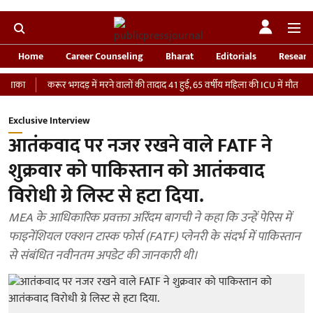
Home
Career Counseling
Bharat
Editorials
Researc
करूर भगदड़ में मरने वालों की तादाद 41 हुई, 65 वर्षीय महिला की ICU में मौत
‘भारतीय स
Exclusive Interview
आतंकवाद पर नजर रखने वाले FATF ने
शुक्रवार को पाकिस्तान को आतंकवाद
विरोधी ग्रे लिस्ट से हटा दिया.
MEA के आधिकारिक प्रवक्ता अरिंदम बागची ने कहा कि उन्हें पेरिस में
फाइनेंशियल एक्शन टास्क फोर्स (FATF) प्लेनरी के संदर्भ में पाकिस्तान
से संबंधित नवीनतम अपडेट की जानकारी थी।