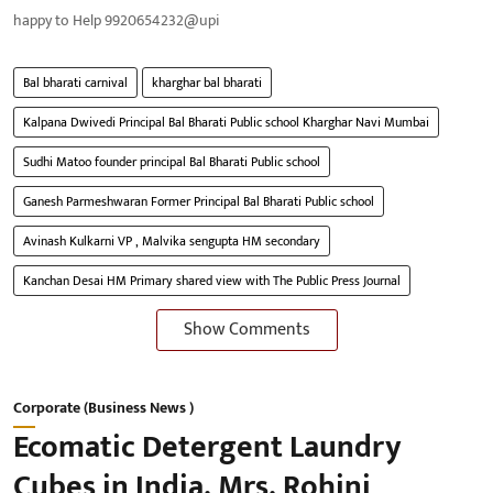
happy to Help 9920654232@upi
Bal bharati carnival
kharghar bal bharati
Kalpana Dwivedi Principal Bal Bharati Public school Kharghar Navi Mumbai
Sudhi Matoo founder principal Bal Bharati Public school
Ganesh Parmeshwaran Former Principal Bal Bharati Public school
Avinash Kulkarni VP , Malvika sengupta HM secondary
Kanchan Desai HM Primary shared view with The Public Press Journal
Show Comments
Corporate (Business News )
Ecomatic Detergent Laundry
Cubes in India. Mrs. Rohini