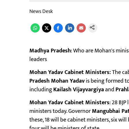
News Desk
Madhya Pradesh
: Who are Mohan's minis
leaders
Mohan Yadav Cabinet Ministers:
The cab
Pradesh Mohan Yadav
is being formed to
including
Kailash Vijayvargiya
and
Prahl
Mohan Yadav Cabinet Ministers
: 28 BJP
ministers today. Governor
Mangubhai Pat
these, 18 will be cabinet ministers, six wi
four will be ministers of state.