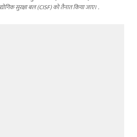
य औद्योगिक सुरक्षा बल (CISF) को तैनात किया जाए। .