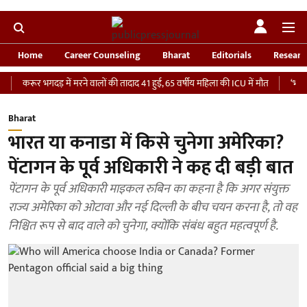
Home
Career Counseling
Bharat
Editorials
Researc
र भगदड़ में मरने वालों की तादाद 41 हुई, 65 वर्षीय महिला की ICU में मौत
‘भारतीय सेना क
Bharat
भारत या कनाडा में किसे चुनेगा अमेरिका?
पेंटागन के पूर्व अधिकारी ने कह दी बड़ी बात
पेंटागन के पूर्व अधिकारी माइकल रुबिन का कहना है कि अगर संयुक्त
राज्य अमेरिका को ओटावा और नई दिल्ली के बीच चयन करना है, तो वह
निश्चित रूप से बाद वाले को चुनेगा, क्योंकि संबंध बहुत महत्वपूर्ण है.