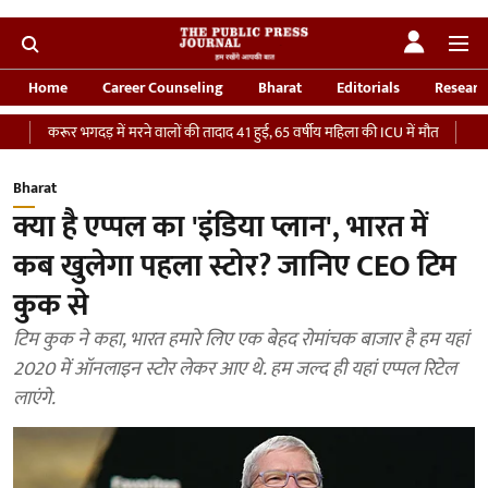
Home
Career Counseling
Bharat
Editorials
Researc
ूर भगदड़ में मरने वालों की तादाद 41 हुई, 65 वर्षीय महिला की ICU में मौत
‘भारतीय सेना 
Bharat
क्या है एप्पल का 'इंडिया प्लान', भारत में
कब खुलेगा पहला स्टोर? जानिए CEO टिम
कुक से
टिम कुक ने कहा, भारत हमारे लिए एक बेहद रोमांचक बाजार है हम यहां
2020 में ऑनलाइन स्टोर लेकर आए थे. हम जल्द ही यहां एप्पल रिटेल
लाएंगे.