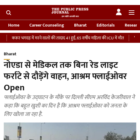
Home
Career Counseling
Bharat
Editorials
Researc
ूर भगदड़ में मरने वालों की तादाद 41 हुई, 65 वर्षीय महिला की ICU में मौत
‘भारतीय सेना क
Bharat
नोएडा से मेडिकल तक बिना रेड लाइट
फर्राटे से दौड़ेंगे वाहन, आश्रम फ्लाईओवर
Open
फ्लाईओवर के उद्घाटन के मौके पर दिल्ली सीएम अरविंद केजरीवाल ने
कहा कि बहुत खुशी का दिन है कि आश्रम फ्लाईओवर को जनता के
लिए खोला जा रहा है.