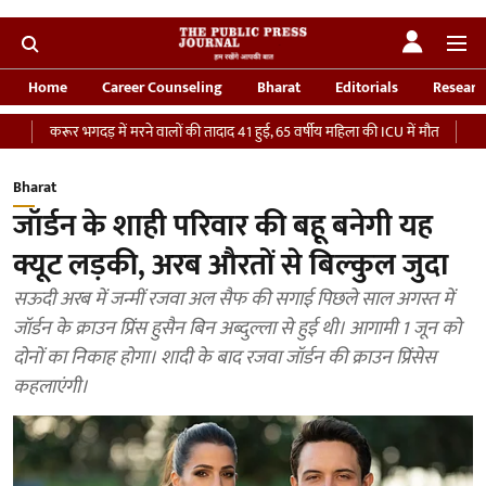
Home
Career Counseling
Bharat
Editorials
Researc
ूर भगदड़ में मरने वालों की तादाद 41 हुई, 65 वर्षीय महिला की ICU में मौत
‘भारतीय सेना क
Bharat
जॉर्डन के शाही परिवार की बहू बनेगी यह
क्यूट लड़की, अरब औरतों से बिल्कुल जुदा
सऊदी अरब में जन्मीं रजवा अल सैफ की सगाई पिछले साल अगस्त में
जॉर्डन के क्राउन प्रिंस हुसैन बिन अब्दुल्ला से हुई थी। आगामी 1 जून को
दोनों का निकाह होगा। शादी के बाद रजवा जॉर्डन की क्राउन प्रिंसेस
कहलाएंगी।