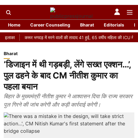
Home
Career Counseling
Bharat
Editorials
R
करूर भगदड़ में मरने वालों की तादाद 41 हुई, 65 वर्षीय महिला की ICU में मौत
‘भ
Bharat
‘डिजाइन में थी गड़बड़ी, लेंगे सख्त एक्शन…’,
पुल ढहने के बाद CM नीतीश कुमार का
पहला बयान
बिहार के मुख्यमंत्री नीतीश कुमार ने आश्वासन दिया कि राज्य सरकार
पुल गिरने की जांच करेगी और कड़ी कार्रवाई करेगी।