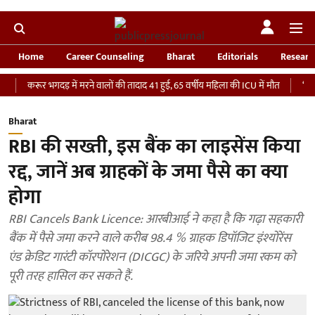
Home
Career Counseling
Bharat
Editorials
Researc
ूर भगदड़ में मरने वालों की तादाद 41 हुई, 65 वर्षीय महिला की ICU में मौत
‘भारतीय सेना 
Bharat
RBI की सख्ती, इस बैंक का लाइसेंस किया
रद्द, जानें अब ग्राहकों के जमा पैसे का क्या
होगा
RBI Cancels Bank Licence: आरबीआई ने कहा है कि गढ़ा सहकारी
बैंक में पैसे जमा करने वाले करीब 98.4 % ग्राहक डिपॉजिट इंश्योरेंस
एंड क्रेडिट गारंटी कॉरपोरेशन (DICGC) के जरिये अपनी जमा रकम को
पूरी तरह हासिल कर सकते हैं.