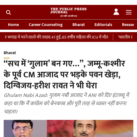
Home
Career Counseling
Bharat
Editorials
Researc
ें मरने वालों की तादाद 41 हुई, 65 वर्षीय महिला की ICU में मौत
‘भारतीय सेना को देना चा
Bharat
“सच में ‘गुलाम’ बन गए…”, जम्मू-कश्मीर
के पूर्व CM आजाद पर भड़के पवन खेड़ा,
दिग्विजय-हरीश रावत ने भी घेरा
Ghulam Nabi Azad: गुलाम नबी आजाद ने ANI को दिए इंटरव्यू में
कहा था कि मैं कांग्रेस को बेनकाब और पूरी तरह से ध्वस्त नहीं करना
चाहता।