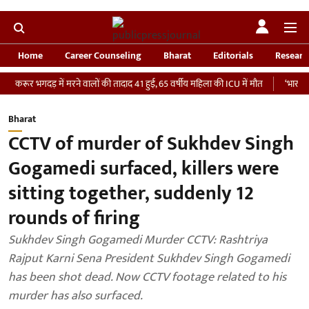
Home
Career Counseling
Bharat
Editorials
Researc
भगदड़ में मरने वालों की तादाद 41 हुई, 65 वर्षीय महिला की ICU में मौत
‘भारतीय सेना को द
Bharat
CCTV of murder of Sukhdev Singh
Gogamedi surfaced, killers were
sitting together, suddenly 12
rounds of firing
Sukhdev Singh Gogamedi Murder CCTV: Rashtriya
Rajput Karni Sena President Sukhdev Singh Gogamedi
has been shot dead. Now CCTV footage related to his
murder has also surfaced.