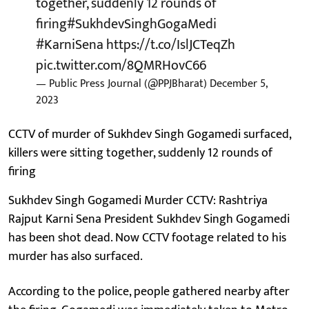
together, suddenly 12 rounds of
firing
#SukhdevSinghGogaMedi
#KarniSena
https://t.co/IslJCTeqZh
pic.twitter.com/8QMRHovC66
— Public Press Journal (@PPJBharat)
December 5,
2023
CCTV of murder of Sukhdev Singh Gogamedi surfaced,
killers were sitting together, suddenly 12 rounds of
firing
Sukhdev Singh Gogamedi Murder CCTV: Rashtriya
Rajput Karni Sena President Sukhdev Singh Gogamedi
has been shot dead. Now CCTV footage related to his
murder has also surfaced.
According to the police, people gathered nearby after