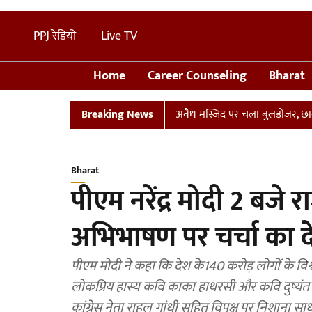
PPJ रेडियो
Live TV
Home
Career Counseling
Bharat
्लान
UP: संभल में तालाब पर बनी अवैध मस्जिद पर चला बुलडोजर, छावनी में
Breaking News
Bharat
पीएम नरेंद्र मोदी 2 बजे राज
अभिभाषण पर चर्चा का दे
पीएम मोदी ने कहा कि देश के140 करोड़ लोगों के विश्वा
लोकप्रिय हास्य कवि काका हाथरसी और कवि दुष्यंत 
कांग्रेस नेता राहुल गांधी सहित विपक्ष पर निशाना सा