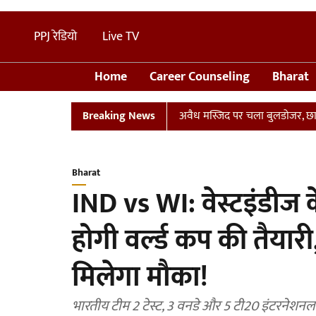
PPJ रेडियो
Live TV
Home
Career Counseling
Bharat
UP: संभल में तालाब पर बनी अवैध मस्जिद पर चला बुलडोजर, छावनी में तब
Breaking News
Bharat
IND vs WI: वेस्टइंडीज
होगी वर्ल्ड कप की तैयारी
मिलेगा मौका!
भारतीय टीम 2 टेस्ट, 3 वनडे और 5 टी20 इंटरनेशनल मै