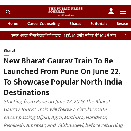
Home
Career Counseling
Bharat
Editorials
Researc
भगदड़ में मरने वालों की तादाद 41 हुई, 65 वर्षीय महिला की ICU में मौत
‘भारतीय सेना को 
Bharat
New Bharat Gaurav Train To Be
Launched From Pune On June 22,
To Showcase Popular North India
Destinations
Starting from Pune on June 22, 2023, the Bharat
Gaurav Tourist Train will follow a circular route
encompassing Ujjain, Agra, Mathura, Haridwar,
Rishikesh, Amritsar, and Vaishnodevi, before returning