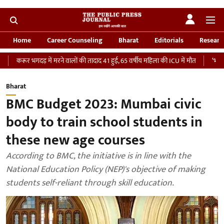
Home
Career Counseling
Bharat
Editorials
Researc
भगदड़ में मरने वालों की तादाद 41 हुई, 65 वर्षीय महिला की ICU में मौत
‘भारतीय सेना को द
Bharat
BMC Budget 2023: Mumbai civic
body to train school students in
these new age courses
According to BMC, the initiative is in line with the
National Education Policy (NEP)'s objective of making
students self-reliant through skill education.