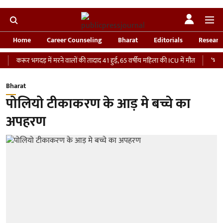
Home
Career Counseling
Bharat
Editorials
Researc
र भगदड़ में मरने वालों की तादाद 41 हुई, 65 वर्षीय महिला की ICU में मौत
‘भारतीय सेना को
Bharat
पोलियो टीकाकरण के आड़ मे बच्चे का
अपहरण