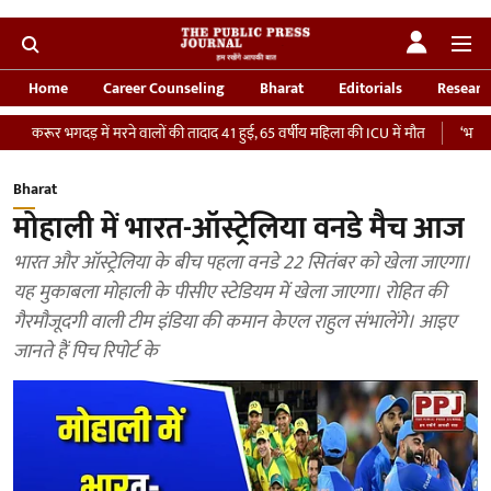
Home
Career Counseling
Bharat
Editorials
Researc
गदड़ में मरने वालों की तादाद 41 हुई, 65 वर्षीय महिला की ICU में मौत
‘भारतीय सेना को द
Bharat
मोहाली में भारत-ऑस्ट्रेलिया वनडे मैच आज
भारत और ऑस्ट्रेलिया के बीच पहला वनडे 22 सितंबर को खेला जाएगा।
यह मुकाबला मोहाली के पीसीए स्टेडियम में खेला जाएगा। रोहित की
गैरमौजूदगी वाली टीम इंडिया की कमान केएल राहुल संभालेंगे। आइए
जानते हैं पिच रिपोर्ट के