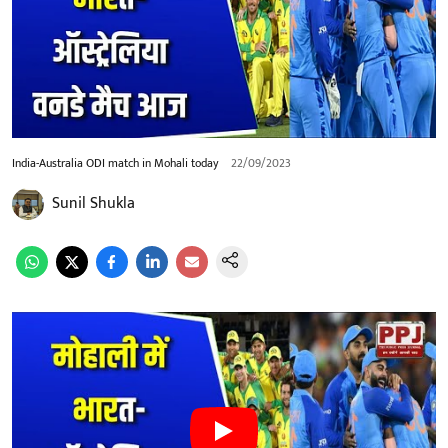
India-Australia ODI match in Mohali today
22/09/2023
Sunil Shukla