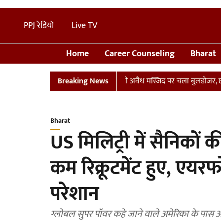
PPJ रेडियो
Live TV
Home
Career Counseling
Bharat
 प्लान
UP: संभल में तालाब पर बनी अवैध मस्जिद पर चला बुलडोजर, छावनी म
Breaking News
Bharat
US मिलिट्री में सैनिकों
कम रिक्रूटमेंट हुए, एयर
परेशान
ग्लोबल सुपर पॉवर कहे जाने वाले अमेरिका के पास 