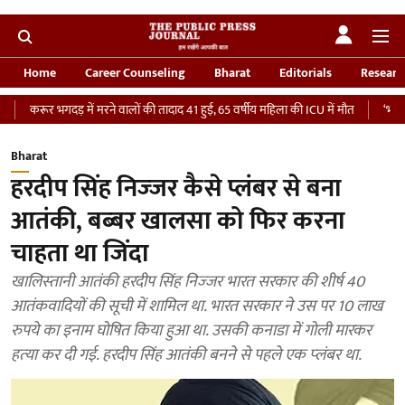
Home
Career Counseling
Bharat
Editorials
Researc
भगदड़ में मरने वालों की तादाद 41 हुई, 65 वर्षीय महिला की ICU में मौत
‘भारतीय सेना को 
Bharat
हरदीप सिंह निज्‍जर कैसे प्लंबर से बना
आतंकी, बब्‍बर खालसा को फिर करना
चाहता था जिंदा
खालिस्‍तानी आतंकी हरदीप सिंह निज्‍जर भारत सरकार की शीर्ष 40
आतंकवादियों की सूची में शामिल था. भारत सरकार ने उस पर 10 लाख
रुपये का इनाम घोषित किया हुआ था. उसकी कनाडा में गोली मारकर
हत्‍या कर दी गई. हरदीप सिंह आतंकी बनने से पहले एक प्‍लंबर था.