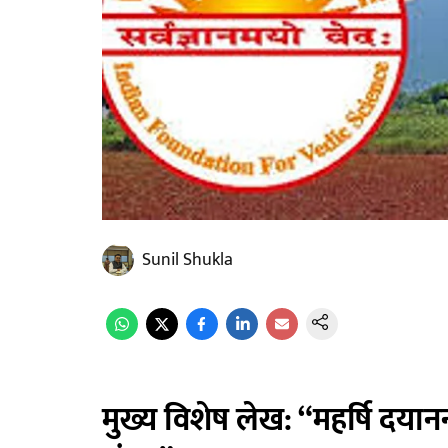
Sunil Shukla
मुख्य विशेष लेख: “महर्षि दयानन्द