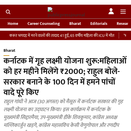
Home
Career Counseling
Bharat
Editorials
Researc
 भगदड़ में मरने वालों की तादाद 41 हुई, 65 वर्षीय महिला की ICU में मौत
‘भारतीय सेना को
Bharat
कर्नाटक में गृह लक्ष्मी योजना शुरू:महिलाओं
को हर महीने मिलेंगे ₹2000; राहुल बोले-
सरकार बनाने के 100 दिन में हमने पांचों
वादे पूरे किए
राहुल गांधी ने आज (30 अगस्त) को मैसूरु में कर्नाटक सरकार की गृह
लक्ष्मी योजना का उद्घाटन किया। इस कार्यक्रम में कर्नाटक के
मुख्यमंत्री सिद्दारमैया, उप-मुख्यमंत्री डीके शिवकुमार, कांग्रेस अध्यक्ष
मल्लिकार्जुन खड़गे, कांग्रेस महासविच केसी वेणुगोपाल और रणदीप