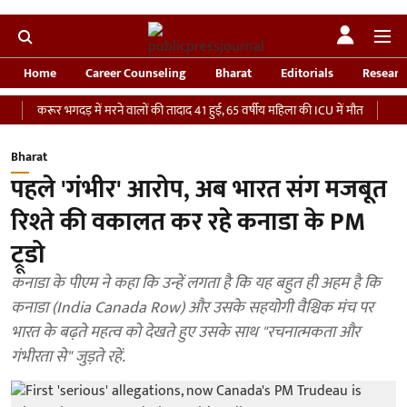
Home
Career Counseling
Bharat
Editorials
Researc
ूर भगदड़ में मरने वालों की तादाद 41 हुई, 65 वर्षीय महिला की ICU में मौत
‘भारतीय सेना 
Bharat
पहले 'गंभीर' आरोप, अब भारत संग मजबूत
रिश्ते की वकालत कर रहे कनाडा के PM
ट्रूडो
कनाडा के पीएम ने कहा कि उन्हें लगता है कि यह बहुत ही अहम है कि
कनाडा (India Canada Row) और उसके सहयोगी वैश्चिक मंच पर
भारत के बढ़ते महत्व को देखते हुए उसके साथ "रचनात्मकता और
गंभीरता से" जुड़ते रहें.