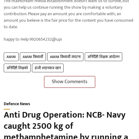
The mainstream media establishment doesn’t want us to survive, but
you can help us continue running the show by making a voluntary
contribution. Please pay an amount you are comfortable with; an
amount you believe is the fair price for the content you have consumed
to date.
happy to Help 9920654232@upi
AMIM
AMIM विध्यार्थी
AMIM विध्यार्थी संघटना
अनिर्दिष्टी शिक्षक आंदोलन
अनिर्दिष्टी शिक्षको
हाजी शाहनवाज खान
Show Comments
Defence News
Anti Drug Operation: NCB- Navy
caught 2500 kg of
methamphetamine by running a