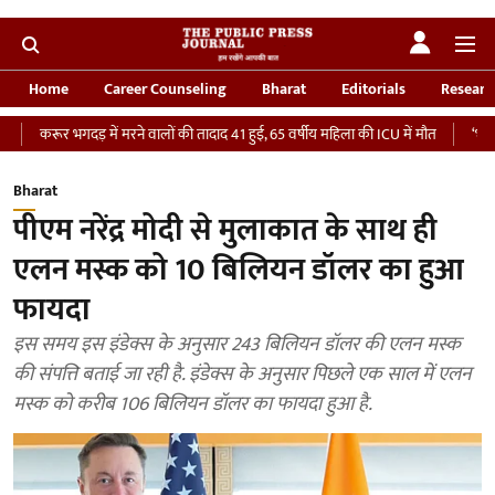
Home
Career Counseling
Bharat
Editorials
Researc
 भगदड़ में मरने वालों की तादाद 41 हुई, 65 वर्षीय महिला की ICU में मौत
‘भारतीय सेना को 
Bharat
पीएम नरेंद्र मोदी से मुलाकात के साथ ही
एलन मस्क को 10 बिलियन डॉलर का हुआ
फायदा
इस समय इस इंडेक्स के अनुसार 243 बिलियन डॉलर की एलन मस्क
की संपत्ति बताई जा रही है. इंडेक्स के अनुसार पिछले एक साल में एलन
मस्क को करीब 106 बिलियन डॉलर का फायदा हुआ है.