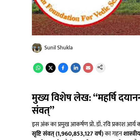
Sunil Shukla
मुख्य विशेष लेख: “महर्षि दयानन्द
संवत्”
इस अंक का प्रमुख आकर्षण प्रो. डॉ. रवि प्रकाश आर्य का
सृष्टि संवत् (1,960,853,127 वर्ष)
का गहन
शास्त्र