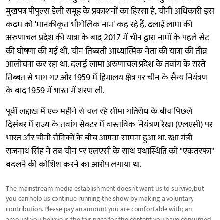
मुखपत्र पीपुल्स डेली समूह के प्रकाशनों का हिस्सा है, चीनी अधिकारी इस
कदम को 'मानकीकृत भौगोलिक नाम' कह रहे हैं. दलाई लामा की
अरुणाचल प्रदेश की यात्रा के बाद 2017 में चीन द्वारा नामों के पहले सेट
की घोषणा की गई थी. चीन तिब्बती आध्यात्मिक नेता की यात्रा की तीव्र
आलोचना कर रहा था. दलाई लामा अरुणाचल प्रदेश के तवांग के रास्ते
तिब्बत से भाग गए और 1959 में हिमालय क्षेत्र पर चीन के सैन्य नियंत्रण
के बाद 1959 में भारत में शरण ली.
पूर्वी लद्दाख में एक महीने से चल रहे सीमा गतिरोध के बीच पिछले
दिसंबर में राज्य के तवांग सेक्टर में वास्तविक नियंत्रण रेखा (एलएसी) पर
भारत और चीनी सैनिकों के बीच आमना-सामना हुआ था. रक्षा मंत्री
राजनाथ सिंह ने तब चीन पर एलएसी के साथ यथास्थिति को "एकतरफा"
बदलने की कोशिश करने का आरोप लगाया था.
The mainstream media establishment doesn’t want us to survive, but
you can help us continue running the show by making a voluntary
contribution. Please pay an amount you are comfortable with; an
amount you believe is the fair price for the content you have consumed