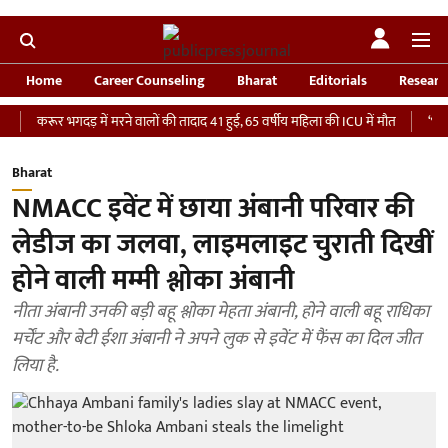
Home
Career Counseling
Bharat
Editorials
Researc
र भगदड़ में मरने वालों की तादाद 41 हुई, 65 वर्षीय महिला की ICU में मौत
‘भारतीय सेना क
Bharat
NMACC इवेंट में छाया अंबानी परिवार की
लेडीज का जलवा, लाइमलाइट चुराती दिखीं
होने वाली मम्मी श्लोका अंबानी
नीता अंबानी उनकी बड़ी बहू श्लोका मेहता अंबानी, होने वाली बहू राधिका
मर्चेंट और बेटी ईशा अंबानी ने अपने लुक से इवेंट में फैंस का दिल जीत
लिया है.