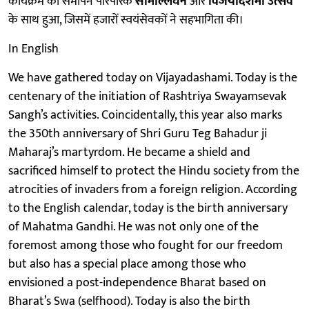
कार्यक्रम का समापन पारंपरिक
सीमोल्लंघन
और
विजयादशमी उत्सव
के साथ हुआ, जिसमें हजारों स्वयंसेवकों ने सहभागिता की।
In English
We have gathered today on Vijayadashami. Today is the
centenary of the initiation of Rashtriya Swayamsevak
Sangh’s activities. Coincidentally, this year also marks
the 350th anniversary of Shri Guru Teg Bahadur ji
Maharaj’s martyrdom. He became a shield and
sacrificed himself to protect the Hindu society from the
atrocities of invaders from a foreign religion. According
to the English calendar, today is the birth anniversary
of Mahatma Gandhi. He was not only one of the
foremost among those who fought for our freedom
but also has a special place among those who
envisioned a post-independence Bharat based on
Bharat’s Swa (selfhood). Today is also the birth