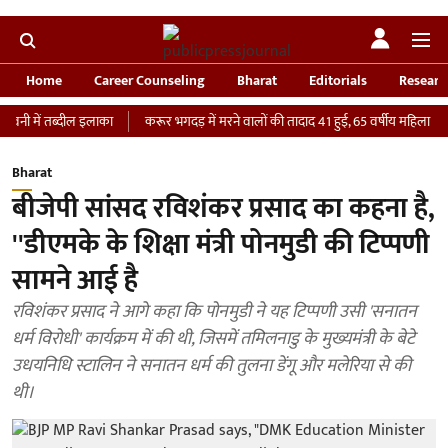
Home
Career Counseling
Bharat
Editorials
Researc
तब्दील इलाका
करूर भगदड़ में मरने वालों की तादाद 41 हुई, 65 वर्षीय महिला की ICU में म
Bharat
बीजेपी सांसद रविशंकर प्रसाद का कहना है,
''डीएमके के शिक्षा मंत्री पोनमुडी की टिप्पणी
सामने आई है
रविशंकर प्रसाद ने आगे कहा कि पोनमुडी ने यह टिप्पणी उसी 'सनातन
धर्म विरोधी' कार्यक्रम में की थी, जिसमें तमिलनाडु के मुख्यमंत्री के बेटे
उधयनिधि स्टालिन ने सनातन धर्म की तुलना डेंगू और मलेरिया से की
थी।