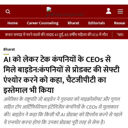
Home
Career Counseling
Bharat
Editorials
Researc
गदड़ में मरने वालों की तादाद 41 हुई, 65 वर्षीय महिला की ICU में मौत
‘भारतीय सेना को दे
Bharat
AI को लेकर टेक कंपनियों के CEOs से
मिले बाइडेन:कंपनियों से प्रोडक्ट की सेफ्टी
एंश्योर करने को कहा, चैटजीपीटी का
इस्तेमाल भी किया
अमेरिका के राष्ट्रपति जो बाइडेन ने गुरुवार को माइक्रोसॉफ्ट और गूगल
सहित टॉप आर्टिफिशियल इंटेलिजेंस कंपनियों के CEOs से मुलाकात
की। बाइडेन ने कहा कि किसी भी AI प्रोडक्ट को डिप्लॉय करने से पहले
ये एन्श्योर करना होगा कि उनका प्रोडक्ट पूरी तरह से सेफ है।