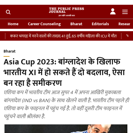
Home
Career Counseling
Bharat
Editorials
Researc
भगदड़ में मरने वालों की तादाद 41 हुई, 65 वर्षीय महिला की ICU में मौत
‘भारतीय सेना को 
Bharat
Asia Cup 2023: बांग्लादेश के खिलाफ
भारतीय XI में हो सकते हैं दो बदलाव, ऐसा
बन रहा है समीकरण
एशिया कप में भारतीय टीम आज सुपर 4 में अपना आखिरी मुकाबला
बांग्लादेश (IND vs BAN) के साथ खेलने वाली है. भारतीय टीम पहले ही
एशिया कप के फाइनल में पहुंच गई है. तो वहीं दूसरी टीम फाइनल में
पहुंचने वाली श्रीलंका है.