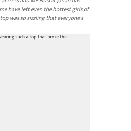
t actress and MP Nusrat Jahan has
me have left even the hottest girls of
top was so sizzling that everyone's