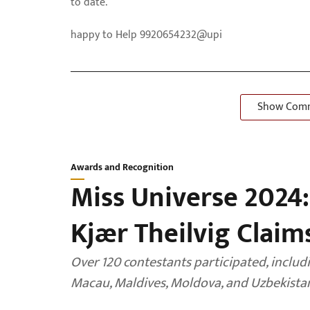
to date.
happy to Help 9920654232@upi
Show Com
Awards and Recognition
Miss Universe 2024:
Kjær Theilvig Claim
Over 120 contestants participated, includi
Macau, Maldives, Moldova, and Uzbekista