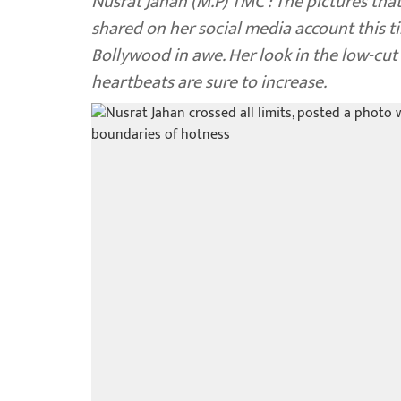
Nusrat Jahan (M.P) TMC : The pictures tha
shared on her social media account this ti
Bollywood in awe. Her look in the low-cut 
heartbeats are sure to increase.