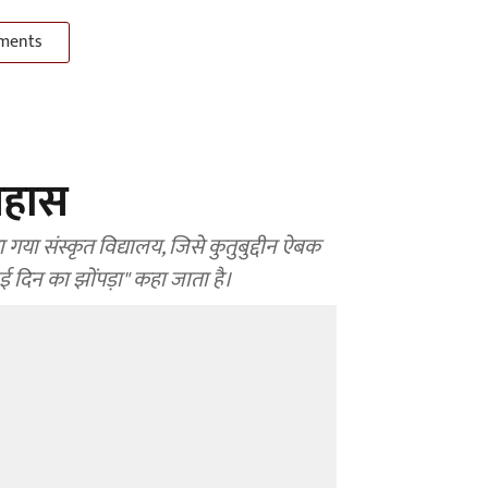
ments
िहास
या गया संस्कृत विद्यालय, जिसे कुतुबुद्दीन ऐबक
अढ़ाई दिन का झोंपड़ा" कहा जाता है।