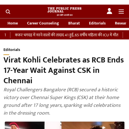
Home
Career Counseling
Bharat
Editorials
Researc
र भगदड़ में मरने वालों की तादाद 41 हुई, 65 वर्षीय महिला की ICU में मौत
‘भारतीय सेना को
Editorials
Virat Kohli Celebrates as RCB Ends
17-Year Wait Against CSK in
Chennai
Royal Challengers Bangalore (RCB) secured a historic
victory over Chennai Super Kings (CSK) at their home
ground after 17 long years, sparking wild celebrations
in the dressing room.