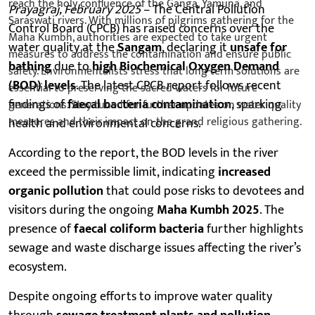
Prayagraj, February 2025
– The Central Pollution
Control Board (CPCB) has raised concerns over the
water quality at the
Sangam
, declaring it
unsafe for
bathing
due to
high Biochemical Oxygen Demand
(BOD) levels
. The latest CPCB report follows recent
findings of
faecal bacteria contamination
, sparking
health and environmental concerns.
According to the report, the BOD levels in the river
exceed the permissible limit, indicating
increased
organic pollution
that could pose risks to devotees and
visitors during the ongoing
Maha Kumbh 2025
. The
presence of
faecal coliform bacteria
further highlights
sewage and waste discharge issues affecting the river’s
ecosystem.
Despite ongoing efforts to improve water quality