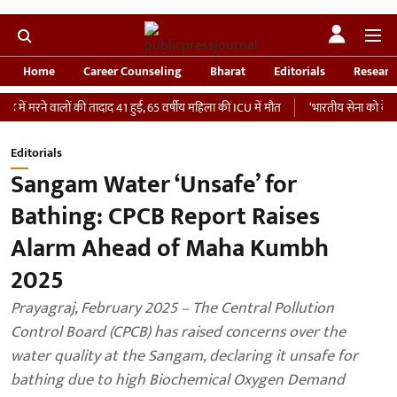
Home
Career Counseling
Bharat
Editorials
Researc
े वालों की तादाद 41 हुई, 65 वर्षीय महिला की ICU में मौत
‘भारतीय सेना को देना चाहता हू
Editorials
Sangam Water ‘Unsafe’ for
Bathing: CPCB Report Raises
Alarm Ahead of Maha Kumbh
2025
Prayagraj, February 2025 – The Central Pollution
Control Board (CPCB) has raised concerns over the
water quality at the Sangam, declaring it unsafe for
bathing due to high Biochemical Oxygen Demand