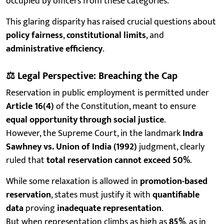
occupied by officers from these categories.
This glaring disparity has raised crucial questions about
policy fairness
,
constitutional limits
, and
administrative efficiency
.
⚖️
Legal Perspective: Breaching the Cap
Reservation in public employment is permitted under
Article 16(4)
of the Constitution, meant to ensure
equal opportunity through social justice
.
However, the Supreme Court, in the landmark
Indra
Sawhney vs. Union of India (1992)
judgment, clearly
ruled that
total reservation cannot exceed 50%
.
While some relaxation is allowed in
promotion-based
reservation
, states must justify it with
quantifiable
data
proving
inadequate representation
.
But when representation climbs as high as
85%
, as in