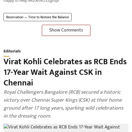
happy to Help 9920654232@upi
Reservation — Time to Restore the Balance
Show Comments
Editorials
Virat Kohli Celebrates as RCB Ends
17-Year Wait Against CSK in
Chennai
Royal Challengers Bangalore (RCB) secured a historic
victory over Chennai Super Kings (CSK) at their home
ground after 17 long years, sparking wild celebrations
in the dressing room.