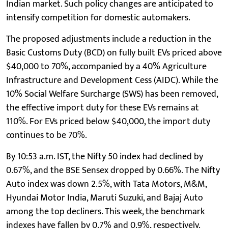
Indian market. Such policy changes are anticipated to
intensify competition for domestic automakers.
The proposed adjustments include a reduction in the
Basic Customs Duty (BCD) on fully built EVs priced above
$40,000 to 70%, accompanied by a 40% Agriculture
Infrastructure and Development Cess (AIDC). While the
10% Social Welfare Surcharge (SWS) has been removed,
the effective import duty for these EVs remains at
110%. For EVs priced below $40,000, the import duty
continues to be 70%.
By 10:53 a.m. IST, the Nifty 50 index had declined by
0.67%, and the BSE Sensex dropped by 0.66%. The Nifty
Auto index was down 2.5%, with Tata Motors, M&M,
Hyundai Motor India, Maruti Suzuki, and Bajaj Auto
among the top decliners. This week, the benchmark
indexes have fallen by 0.7% and 0.9%, respectively.