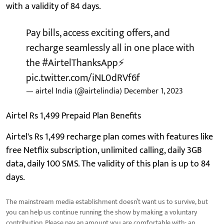
with a validity of 84 days.
Pay bills, access exciting offers, and
recharge seamlessly all in one place with
the
#AirtelThanksApp
⚡️
pic.twitter.com/iNL0dRVf6f
— airtel India (@airtelindia)
December 1, 2023
Airtel Rs 1,499 Prepaid Plan Benefits
Airtel's Rs 1,499 recharge plan comes with features like
free Netflix subscription, unlimited calling, daily 3GB
data, daily 100 SMS. The validity of this plan is up to 84
days.
The mainstream media establishment doesn’t want us to survive, but
you can help us continue running the show by making a voluntary
contribution. Please pay an amount you are comfortable with; an