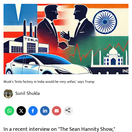
Musk's Tesla factory in India would be very unfair,' says Trump
Sunil Shukla
In a recent interview on "The Sean Hannity Show,"