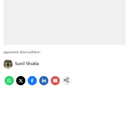
appasaheb dharmadhikari
Sunil Shukla